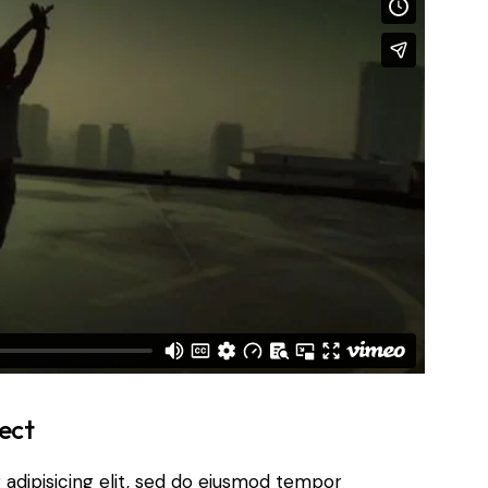
ect
adipisicing elit, sed do eiusmod tempor