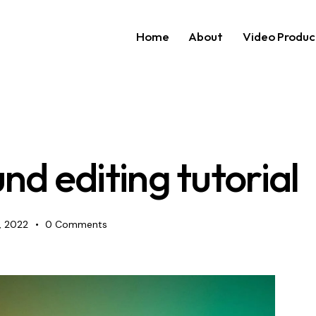
Home
About
Video Produc
Home
About
Video P
nd editing tutorial
, 2022
0
Comments