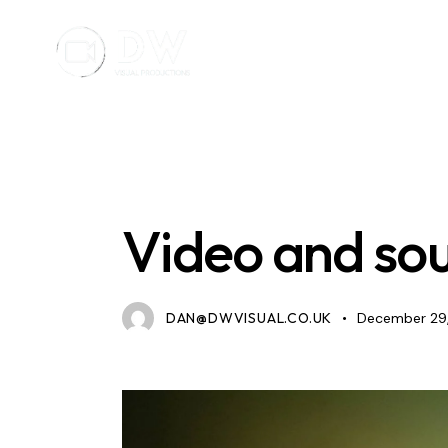
STANDARD
Video and sou
DAN@DWVISUAL.CO.UK
December 29