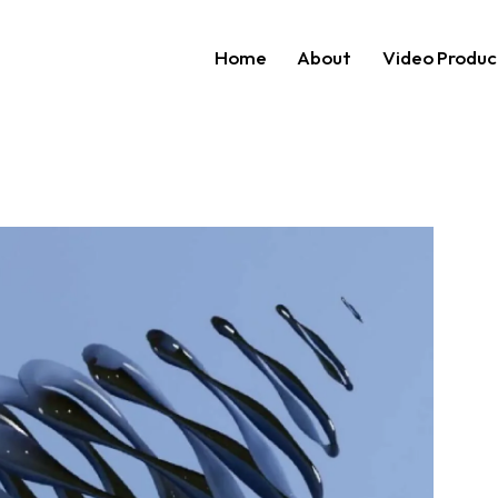
Home
About
Video Produc
Home
About
Video P