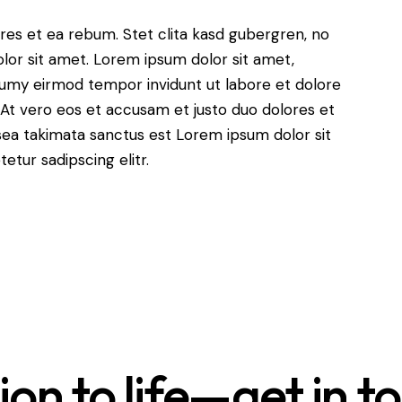
res et ea rebum. Stet clita kasd gubergren, no
lor sit amet. Lorem ipsum dolor sit amet,
numy eirmod tempor invidunt ut labore et dolore
At vero eos et accusam et justo duo dolores et
sea takimata sanctus est Lorem ipsum dolor sit
tur sadipscing elitr.
sion to life—get in t